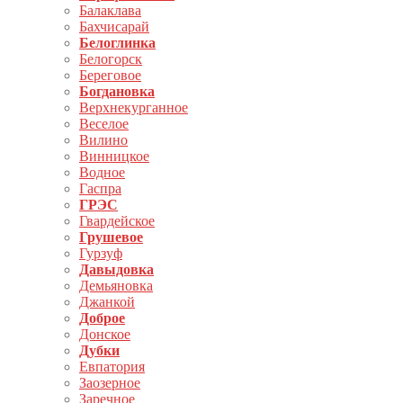
Балаклава
Бахчисарай
Белоглинка
Белогорск
Береговое
Богдановка
Верхнекурганное
Веселое
Вилино
Винницкое
Водное
Гаспра
ГРЭС
Гвардейское
Грушевое
Гурзуф
Давыдовка
Демьяновка
Джанкой
Доброе
Донское
Дубки
Евпатория
Заозерное
Заречное