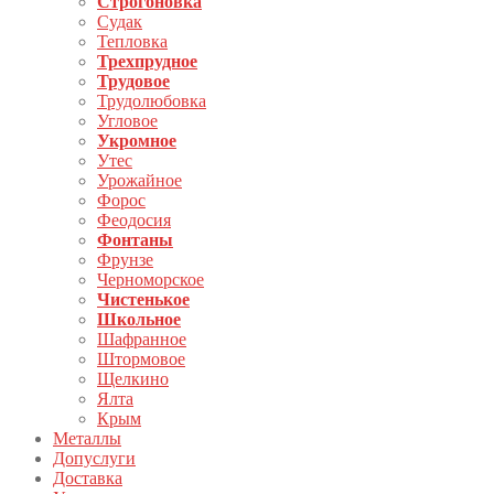
Строгоновка
Судак
Тепловка
Трехпрудное
Трудовое
Трудолюбовка
Угловое
Укромное
Утес
Урожайное
Форос
Феодосия
Фонтаны
Фрунзе
Черноморское
Чистенькое
Школьное
Шафранное
Штормовое
Щелкино
Ялта
Крым
Металлы
Допуслуги
Доставка