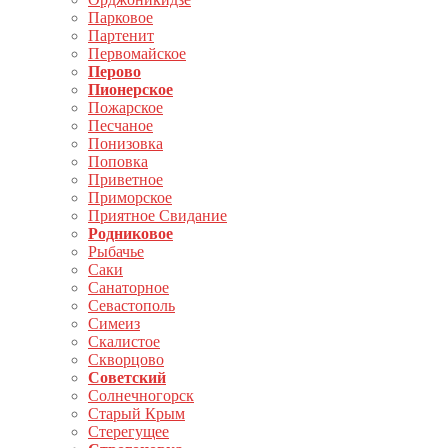
Парковое
Партенит
Первомайское
Перово
Пионерское
Пожарское
Песчаное
Понизовка
Поповка
Приветное
Приморское
Приятное Свидание
Родниковое
Рыбачье
Саки
Санаторное
Севастополь
Симеиз
Скалистое
Скворцово
Советский
Солнечногорск
Старый Крым
Стерегущее