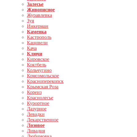
Залесье
Живописное
Журавлевка
Зуя
Инкерман
Каменка
Кастрополь
Кацивели
Кача
Ключи
Кировское
Коктбель
Кольчугино
Комсомольское
Красноперекопск
Крымская Роза
Кореиз
Краснолесье
Курортное
Лазурное
Левадки
Лекарственное
Лозовое
Ливадия
Любимовка