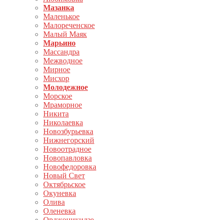
Мазанка
Маленькое
Малореченское
Малый Маяк
Марьино
Массандра
Межводное
Мирное
Мисхор
Молодежное
Морское
Мраморное
Никита
Николаевка
Новозбурьевка
Нижнегорский
Новоотрадное
Новопавловка
Новофедоровка
Новый Свет
Октябрьское
Окуневка
Олива
Оленевка
Орджоникидзе